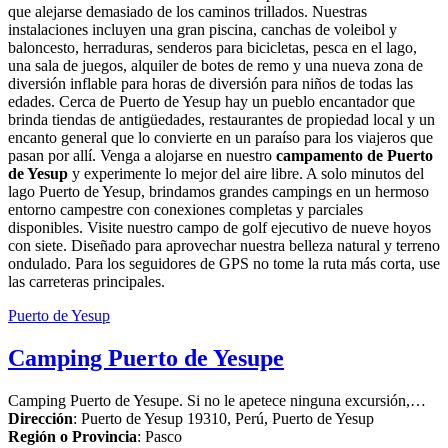
que alejarse demasiado de los caminos trillados. Nuestras
instalaciones incluyen una gran piscina, canchas de voleibol y
baloncesto, herraduras, senderos para bicicletas, pesca en el lago,
una sala de juegos, alquiler de botes de remo y una nueva zona de
diversión inflable para horas de diversión para niños de todas las
edades. Cerca de Puerto de Yesup hay un pueblo encantador que
brinda tiendas de antigüedades, restaurantes de propiedad local y un
encanto general que lo convierte en un paraíso para los viajeros que
pasan por allí. Venga a alojarse en nuestro
campamento de Puerto
de Yesup
y experimente lo mejor del aire libre. A solo minutos del
lago Puerto de Yesup, brindamos grandes campings en un hermoso
entorno campestre con conexiones completas y parciales
disponibles. Visite nuestro campo de golf ejecutivo de nueve hoyos
con siete. Diseñado para aprovechar nuestra belleza natural y terreno
ondulado. Para los seguidores de GPS no tome la ruta más corta, use
las carreteras principales.
Puerto de Yesup
Camping Puerto de Yesupe
Camping Puerto de Yesupe. Si no le apetece ninguna excursión,…
Dirección
:
Puerto de Yesup 19310, Perú
,
Puerto de Yesup
Región o Provincia
:
Pasco