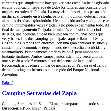
carreteras que simplemente hay que ver para creer. Lo he desglosado
en una publicación separada de todos los lugares que considero los
mejores en orden de Palpalá. La mayoría de los viajeros pasan solo
un día
acampando en Palpalá
, pero en mi opinión, deberían pasar
al menos dos días explorándolo. He conducido arriba y abajo de este
camino innumerables veces y todavía no pude experimentar todo. Al
final del
campamento Palpalá
, terminarás en el sitio de la ciudad
de Ríos, una pequeña ciudad bien ubicada con muchas cosas que
ver y hacer. Los dos campings principales aquí se llaman el Sol y
Los abuelos. Ambos son enormes, con una gran cantidad de sitios y
cuestan muy económicos dependiendo de si necesita electricidad y
alcantarillado. Personalmente prefiero Palpalá pero ambos son
bastante similares. Ambos campamentos están muy cerca uno del
otro y están a solo 5 minutos al sur del centro de la ciudad.
Recomendaría quedarse un par de noches aquí. Palpalá es el centro
de muchos lugares hermosos en la región del Parque Nacional
Argentina.
Palpalá
Camping Serranías del Zapla
Camping Serranías del Zapla. El mejor campamento de todo se
…
Dirección
:
RP 56, km 24
,
Palpalá