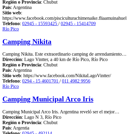
Región o Provincia
:
Chubut
País
:
Argentina
Sitio web
:
https://www.facebook.com/pisciculturachimenaike.fliaamuinahuel
Telefono
:
02945 - 15593425
/
02945 - 15414709
Río Pico
Camping Nikita
Camping Nikita. Este extraordinario camping de arrendamiento…
Dirección
:
Lago Vintter, a 40 km de Río Pico
,
Río Pico
Región o Provincia
:
Chubut
País
:
Argentina
Sitio web
:
https://www.facebook.com/NikitaLagoVintter/
Telefono
:
0294 - 15 4601701
/
011 4982 9956
Río Pico
Camping Municipal Arco Iris
Camping Municipal Arco Iris. Argentina reveló ser el mejor…
Dirección
:
Lago N 3
,
Río Pico
Región o Provincia
:
Chubut
País
:
Argentia
Telefono
:
02945 - 492114